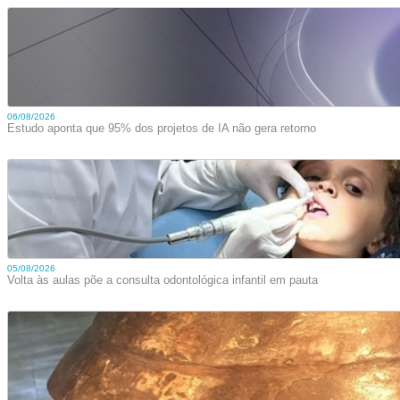
06/08/2026
Estudo aponta que 95% dos projetos de IA não gera retorno
05/08/2026
Volta às aulas põe a consulta odontológica infantil em pauta